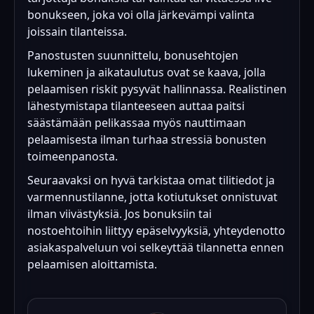
bonukseen, joka voi olla järkevämpi valinta
joissain tilanteissa.
Panostusten suunnittelu, bonusehtojen
lukeminen ja aikataulutus ovat se kaava, jolla
pelaamisen riskit pysyvät hallinnassa. Realistinen
lähestymistapa tilanteeseen auttaa paitsi
säästämään pelikassaa myös nauttimaan
pelaamisesta ilman turhaa stressiä bonusten
toimeenpanosta.
Seuraavaksi on hyvä tarkistaa omat tilitiedot ja
varmennustilanne, jotta kotiutukset onnistuvat
ilman viivästyksiä. Jos bonuksiin tai
nostoehtoihin liittyy epäselvyyksiä, yhteydenotto
asiakaspalveluun voi selkeyttää tilannetta ennen
pelaamisen aloittamista.