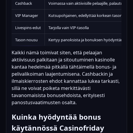
Cashback
Voimassa vain aktiivisille pelaajille, palautuspro
VIP Manager
Kutsupohjainen, edellyttää korkean tason pela
Livespins-edut
Tarjolla vain VIP-tasolla
Tason nousu
Kertyy panoksista ja bonuksen hyödyntämisest
Kaikki nämä toimivat siten, että pelaajan
aktiivisuus palkitaan ja sitoutuminen kasinolle
kantaa hedelmää pitkällä tähtäimellä bonus- ja
pelivalikoiman laajentumisena. Cashbackin ja
ilmaiskierrosten ehdot kannattaa lukea tarkasti,
sillä ne voivat poiketa merkittävästi
tavanomaisista bonusehdoista, erityisesti
panostusvaatimusten osalta.
Kuinka hyödyntää bonus
käytännössä Casinofriday