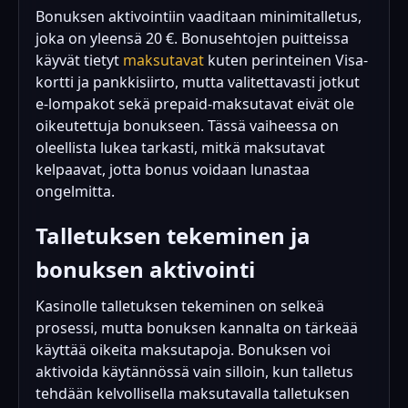
Bonuksen aktivointiin vaaditaan minimitalletus,
joka on yleensä 20 €. Bonusehtojen puitteissa
käyvät tietyt
maksutavat
kuten perinteinen Visa-
kortti ja pankkisiirto, mutta valitettavasti jotkut
e-lompakot sekä prepaid-maksutavat eivät ole
oikeutettuja bonukseen. Tässä vaiheessa on
oleellista lukea tarkasti, mitkä maksutavat
kelpaavat, jotta bonus voidaan lunastaa
ongelmitta.
Talletuksen tekeminen ja
bonuksen aktivointi
Kasinolle talletuksen tekeminen on selkeä
prosessi, mutta bonuksen kannalta on tärkeää
käyttää oikeita maksutapoja. Bonuksen voi
aktivoida käytännössä vain silloin, kun talletus
tehdään kelvollisella maksutavalla talletuksen