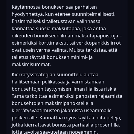
Käytännössä bonuksen saa parhaiten
hyödynnettyä, kun etenee suunnitelmallisesti.
Ensimmäiseksi talletustavan valinnassa
kannattaa suosia maksutapaa, joka antaa
oikeuden bonukseen ilman maksutapapoistoja –
esimerkiksi korttimaksut tai verkkopankkisiirrot
ovat usein varma valinta. Muista tarkistaa, että
talletus täyttää bonuksen minimi- ja
maksimisummat.
Kierrätysstrategian suunnittelu auttaa
hallitsemaan pelikassaa ja varmistamaan
bonusehtojen täyttymisen ilman liiallista riskiä.
Tämä tarkoittaa esimerkiksi panosten rajaamista
bonusehtojen maksimipanokselle ja
kierrätysvaatimusten jakamista useammalle
pelikerralle. Kannattaa myös käyttää niitä pelejä,
jotka kierrättävät bonusta parhaalla prosentilla,
jotta tavoite saavutetaan nopeammin.