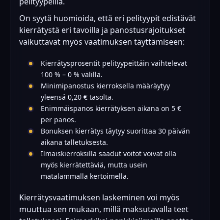
pelityypeillä.
On syytä huomioida, että eri pelityypit edistävät
kierrätystä eri tavoilla ja panostusrajoitukset
vaikuttavat myös vaatimuksen täyttämiseen:
Kierrätysprosentit pelityypeittäin vaihtelevat
100 % – 0 % välillä.
Minimipanostus kierroksella määräytyy
yleensä 0,20 € tasolta.
Enimmäispanos kierrätyksen aikana on 5 €
per panos.
Bonuksen kierrätys täytyy suorittaa 30 päivän
aikana talletuksesta.
Ilmaiskierroksilla saadut voitot voivat olla
myös kierrätettäviä, mutta usein
matalammalla kertoimella.
Kierrätysvaatimuksen laskeminen voi myös
muuttua sen mukaan, millä maksutavalla teet