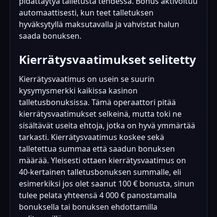
pidättäytyä talletusta tehdessä. Bonus aktivoituu
automaattisesti, kun teet talletuksen
hyväksytyllä maksutavalla ja vahvistat halun
saada bonuksen.
Kierrätysvaatimukset selitetty
Kierrätysvaatimus on usein se suurin
kysymysmerkki kaikissa kasinon
talletusbonuksissa. Tämä operaattori pitää
kierrätysvaatimukset selkeinä, mutta toki ne
sisältävät useita ehtoja, jotka on hyvä ymmärtää
tarkasti. Kierrätysvaatimus koskee sekä
talletettua summaa että saadun bonuksen
määrää. Yleisesti ottaen kierrätysvaatimus on
40-kertainen talletusbonuksen summalle, eli
esimerkiksi jos olet saanut 100 € bonusta, sinun
tulee pelata yhteensä 4 000 € panostamalla
bonuksella tai bonuksen ehdottamilla