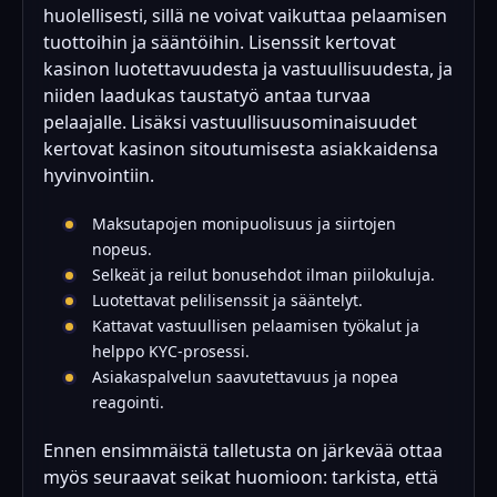
huolellisesti, sillä ne voivat vaikuttaa pelaamisen
tuottoihin ja sääntöihin. Lisenssit kertovat
kasinon luotettavuudesta ja vastuullisuudesta, ja
niiden laadukas taustatyö antaa turvaa
pelaajalle. Lisäksi vastuullisuusominaisuudet
kertovat kasinon sitoutumisesta asiakkaidensa
hyvinvointiin.
Maksutapojen monipuolisuus ja siirtojen
nopeus.
Selkeät ja reilut bonusehdot ilman piilokuluja.
Luotettavat pelilisenssit ja sääntelyt.
Kattavat vastuullisen pelaamisen työkalut ja
helppo KYC-prosessi.
Asiakaspalvelun saavutettavuus ja nopea
reagointi.
Ennen ensimmäistä talletusta on järkevää ottaa
myös seuraavat seikat huomioon: tarkista, että