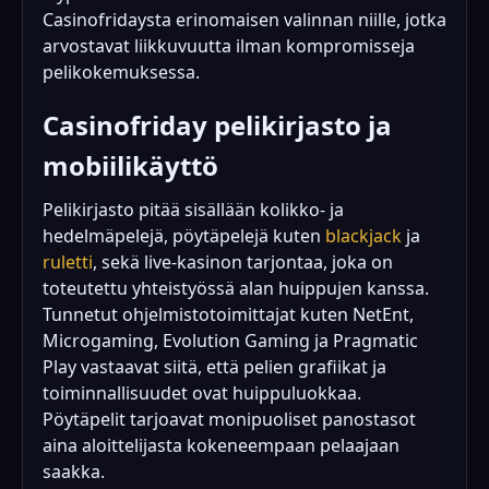
Casinofridaysta erinomaisen valinnan niille, jotka
arvostavat liikkuvuutta ilman kompromisseja
pelikokemuksessa.
Casinofriday pelikirjasto ja
mobiilikäyttö
Pelikirjasto pitää sisällään kolikko- ja
hedelmäpelejä, pöytäpelejä kuten
blackjack
ja
ruletti
, sekä live-kasinon tarjontaa, joka on
toteutettu yhteistyössä alan huippujen kanssa.
Tunnetut ohjelmistotoimittajat kuten NetEnt,
Microgaming, Evolution Gaming ja Pragmatic
Play vastaavat siitä, että pelien grafiikat ja
toiminnallisuudet ovat huippuluokkaa.
Pöytäpelit tarjoavat monipuoliset panostasot
aina aloittelijasta kokeneempaan pelaajaan
saakka.