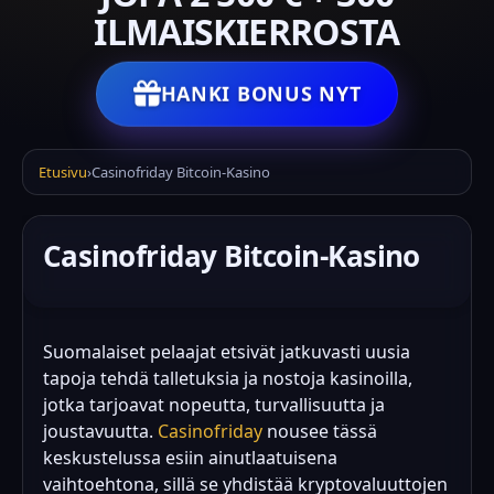
ILMAISKIERROSTA
HANKI BONUS NYT
Etusivu
›
Casinofriday Bitcoin-Kasino
Casinofriday Bitcoin-Kasino
Suomalaiset pelaajat etsivät jatkuvasti uusia
tapoja tehdä talletuksia ja nostoja kasinoilla,
jotka tarjoavat nopeutta, turvallisuutta ja
joustavuutta.
Casinofriday
nousee tässä
keskustelussa esiin ainutlaatuisena
vaihtoehtona, sillä se yhdistää kryptovaluuttojen