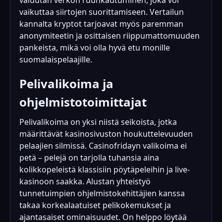
vaikuttaa siirtojen suorittamiseen. Vertailun
kannalta kryptot tarjoavat myös paremman
anonymiteetin ja osittaisen riippumattomuuden
pankeista, mikä voi olla hyvä etu monille
suomalaispelaajille.
Pelivalikoima ja
ohjelmistotoimittajat
Pelivalikoima on yksi niistä seikoista, jotka
määrittävät kasinosivuston houkuttelevuuden
pelaajien silmissä. Casinofridayn valikoima ei
petä – pelejä on tarjolla tuhansia aina
kolikkopeleistä klassisiin pöytäpeleihin ja live-
kasinoon saakka. Alustan yhteistyö
tunnetuimpien ohjelmistokehittäjien kanssa
takaa korkealaatuiset pelikokemukset ja
ajantasaiset ominaisuudet. On helppo löytää