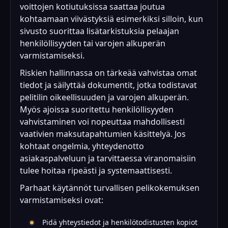
voittojen kotiutuksissa saattaa joutua
kohtaamaan viivästyksiä esimerkiksi silloin, kun
sivusto suorittaa lisätarkistuksia pelaajan
henkilöllisyyden tai varojen alkuperän
varmistamiseksi.
Riskien hallinnassa on tärkeää vahvistaa omat
tiedot ja säilyttää dokumentit, jotka todistavat
pelitilin oikeellisuuden ja varojen alkuperän.
Myös ajoissa suoritettu henkilöllisyyden
vahvistaminen voi nopeuttaa mahdollisesti
vaativien maksutapahtumien käsittelyä. Jos
kohtaat ongelmia, yhteydenotto
asiakaspalveluun ja tarvittaessa viranomaisiin
tulee hoitaa ripeästi ja systemaattisesti.
Parhaat käytännöt turvallisen pelikokemuksen
varmistamiseksi ovat:
Pidä yhteystiedot ja henkilötodistusten kopiot