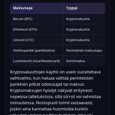
Maksutapa
Tyyppi
Eri
Bitcoin (BTC)
Kryptovaluutta
Suos
Ethereum (ETH)
Kryptovaluutta
Erit
Litecoin (LTC)
Kryptovaluutta
Kulu
Verkkopankki (pankkisiirto)
Perinteinen maksutapa
Käsi
Luottokortti (Visa/Mastercard)
Korttimaksu
Help
Kryptovaluuttojen käyttö on usein suositeltava
vaihtoehto, kun haluaa välttää perinteisten
pankkien pitkät odotusajat tai maksut.
Kryptomaksujen hyödyt näkyvät erityisesti
nopeissa talletuksissa, sillä siirrot voi vahvistaa
minuuteissa. Nostopuoli toimii vastaavasti,
joskin aina kannattaa huomioida kunkin
valuutan verkon ruuhkautuminen, joka voi