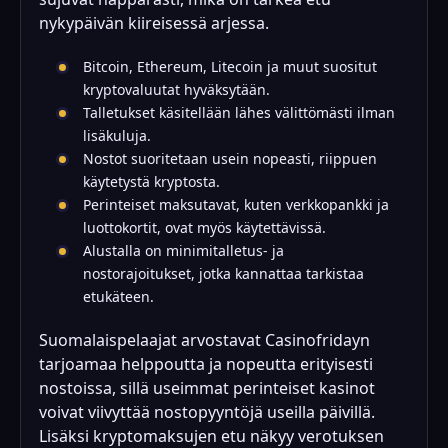
nykypäivän kiireisessä arjessa.
Bitcoin, Ethereum, Litecoin ja muut suositut
kryptovaluutat hyväksytään.
Talletukset käsitellään lähes välittömästi ilman
lisäkuluja.
Nostot suoritetaan usein nopeasti, riippuen
käytetystä kryptosta.
Perinteiset maksutavat, kuten verkkopankki ja
luottokortit, ovat myös käytettävissä.
Alustalla on minimitalletus- ja
nostorajoitukset, jotka kannattaa tarkistaa
etukäteen.
Suomalaispelaajat arvostavat Casinofridayn
tarjoamaa helppoutta ja nopeutta erityisesti
nostoissa, sillä useimmat perinteiset kasinot
voivat viivyttää nostopyyntöjä useilla päivillä.
Lisäksi kryptomaksujen etu näkyy verotuksen