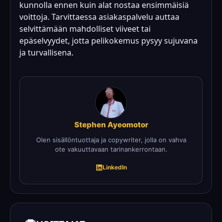
kunnolla ennen kuin alat nostaa ensimmäisiä
voittoja. Tarvittaessa asiakaspalvelu auttaa
selvittämään mahdolliset viiveet tai
epäselvyydet, jotta pelikokemus pysyy sujuvana
ja turvallisena.
Stephen Ayeomotor
Olen sisällöntuottaja ja copywriter, jolla on vahva
ote vakuuttavaan tarinankerrontaan.
LinkedIn