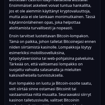
Ensimmäiset askeleet voivat tuntua hankalilta,
jos et ole aiemmin käyttänyt kryptovaluuttoja,
mutta asia ei ole lainkaan monimutkainen. Tässä
käytännönläheinen opas, joka helpottaa
aloittamista turvallisesti ja nopeasti.
Ensin tarvitset luotettavan Bitcoin-lompakon.
Tämä on paikka, johon talletat Bitcoinejasi ennen
niiden siirtämistä kasinolle. Lompakkoja löytyy
esimerkiksi mobiilisovelluksina,
työpöytäversioina tai web-pohjaisina palveluina.
Tärkeää on, että valitsemasi lompakko on
suojattu vahvalla salasanalla ja mieluiten
kaksivaiheisella tunnistuksella.
Kun lompakko on luotu ja Bitcoin-osoite saatu,
voit siirtää sinne ostamasi Bitcoinit tai
vastaanottaa niitä muualta. Seuraavaksi siirryt
kasinon talletussivulle, valitset Bitcoinin