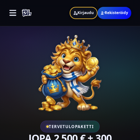
Kirjaudu
Rekisteröidy
Valikko
Pelit
Kirjaudu
Rekisteröinti
Sovellus
Kotiutus
Bonukset
TERVETULOPAKETTI
JOPA 2 500 € + 300