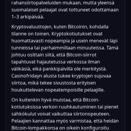
rahansiirtopalveluiden mukaan, mutta yleensä
suomalaiset pelaajat ovat tottuneet odottamaan
1–3 arkipäivää.
Kryptovaluuttojen, kuten Bitcoinin, kohdalla
tilanne on toinen. Kryptokotiutukset ovat
huomattavasti nopeampia ja usein menevät läpi
tunneissa tai parhaimmillaan minuuteissa. Tämä
johtuu osittain siitä, että Bitcoin-siirrot
tapahtuvat hajautetussa verkossa ilman
välikäsiä, eikä pankkipäivillä ole merkitystä.
Casinofridayn alusta tukee kryptojen sujuvaa
siirtoa, mikä tekee sivustosta erityisen
houkuttelevan nopeatempoisille pelaajille.
On kuitenkin hyvä muistaa, että Bitcoin-
kotiutuksissa verkon ruuhkautuminen tai pienet
sähkökulut voivat vaikuttaa siirtonopeuteen.
Pelaajien kannattaa myös varmistaa, että heidän
Bitcoin-lompakkonsa on oikein konfiguroitu