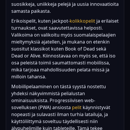
suosikkeja, uniikkeja pelejä ja uusia innovaatioita
samasta paikasta.
Erikoispelit, kuten jackpot-
kolikkopelit
ja erilaiset
turnaukset, ovat saavutettavissa helposti.
Valikoima on valikoitu myös suomalaispelaajien
mieltymyksiä ajatellen, ja mukana on etenkin
suositut klassikot kuten Book of Dead sekä
Dead or Alive. Kiinnostavaa on myös se, että iso
osa peleistä toimii saumattomasti mobiilissa,
mikä tarjoaa mahdollisuuden pelata missä ja
milloin tahansa.
Mobiilipelaaminen on tästä syystä nostettu
yhdeksi näkyvimmistä pelialustan
ominaisuuksista. Progressiivisen web-
sovelluksen (PWA) ansiosta
pelit
käynnistyvät
nopeasti ja sulavasti ilman turhia latailuja, ja
käyttöliittymä soveltuu täydellisesti niin
älypuhelimille kuin tableteille. Tämä tekee