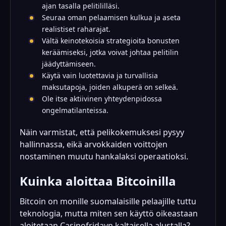
ajan tasalla pelitililläsi.
Seuraa oman pelaamisen kulkua ja aseta
realistiset raharajat.
Vältä keinotekoisia strategioita bonusten
keräämiseksi, jotka voivat johtaa pelitilin
jäädyttämiseen.
Käytä vain luotettavia ja turvallisia
maksutapoja, joiden alkuperä on selkeä.
Ole itse aktiivinen yhteydenpidossa
ongelmatilanteissa.
Näin varmistat, että pelikokemuksesi pysyy
hallinnassa, eikä arvokkaiden voittojen
nostaminen muutu hankalaksi operaatioksi.
Kuinka aloittaa Bitcoinilla
Bitcoin on monille suomalaisille pelaajille tuttu
teknologia, mutta miten sen käyttö oikeastaan
aloitetaan Casinofridayn kaltaisella alustalla?