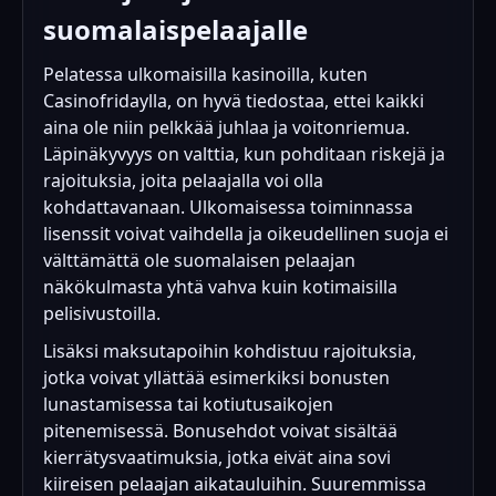
suomalaispelaajalle
Pelatessa ulkomaisilla kasinoilla, kuten
Casinofridaylla, on hyvä tiedostaa, ettei kaikki
aina ole niin pelkkää juhlaa ja voitonriemua.
Läpinäkyvyys on valttia, kun pohditaan riskejä ja
rajoituksia, joita pelaajalla voi olla
kohdattavanaan. Ulkomaisessa toiminnassa
lisenssit voivat vaihdella ja oikeudellinen suoja ei
välttämättä ole suomalaisen pelaajan
näkökulmasta yhtä vahva kuin kotimaisilla
pelisivustoilla.
Lisäksi maksutapoihin kohdistuu rajoituksia,
jotka voivat yllättää esimerkiksi bonusten
lunastamisessa tai kotiutusaikojen
pitenemisessä. Bonusehdot voivat sisältää
kierrätysvaatimuksia, jotka eivät aina sovi
kiireisen pelaajan aikatauluihin. Suuremmissa