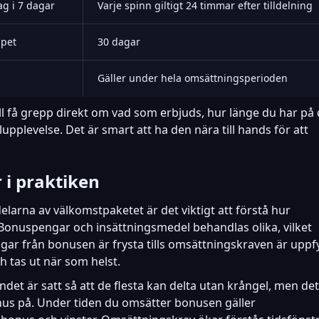
ag i 7 dagar
Varje spinn giltigt 24 timmar efter tilldelning
ppet
30 dagar
Gäller under hela omsättningsperioden
ill få grepp direkt om vad som erbjuds, hur länge du har på 
pplevelse. Det är smart att ha den nära till hands för att
i praktiken
elarna av välkomstpaketet är det viktigt att förstå hur
Bonuspengar och insättningsmedel behandlas olika, vilket
engar från bonusen är frysta tills omsättningskraven är uppfy
h tas ut när som helst.
det är satt så att de flesta kan delta utan krångel, men det
onus på. Under tiden du omsätter bonusen gäller