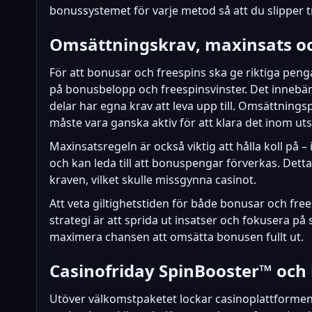
bonussystemet för varje metod så att du slipper tr
Omsättningskrav, maxinsats oc
För att bonusar och freespins ska ge riktiga pen
på bonusbelopp och freespinsvinster. Det innebär 
delar har egna krav att leva upp till. Omsättnings
måste vara ganska aktiv för att klara det inom utsa
Maxinsatsregeln är också viktig att hålla koll på 
och kan leda till att bonuspengar förverkas. Dett
kraven, vilket skulle missgynna casinot.
Att veta giltighetstiden för både bonusar och free
strategi är att sprida ut insatser och fokusera p
maximera chansen att omsätta bonusen fullt ut.
Casinofriday SpinBooster™ och l
Utöver välkomstpaketet lockar casinoplattformen