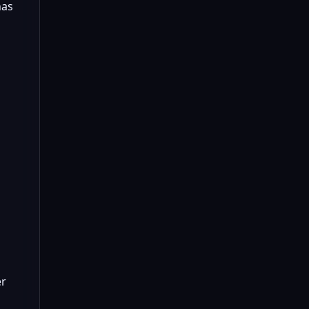
nas
er