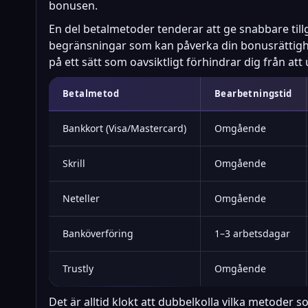
bonusen.
En del betalmetoder tenderar att ge snabbare tillg
begränsningar som kan påverka din bonusrättighet.
på ett sätt som oavsiktligt förhindrar dig från att 
Betalmetod
Bearbetningstid
Bankkort (Visa/Mastercard)
Omgående
Skrill
Omgående
Neteller
Omgående
Banköverföring
1–3 arbetsdagar
Trustly
Omgående
Det är alltid klokt att dubbelkolla vilka metoder so