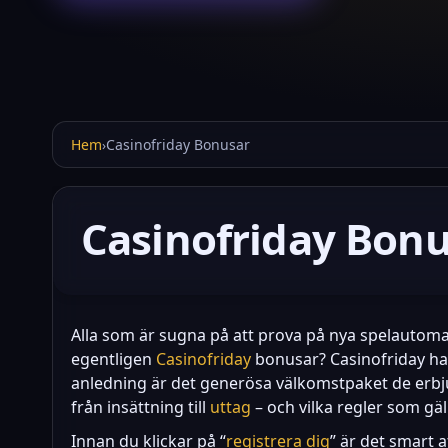
Hem
Casinofriday Bonusar
›
Casinofriday Bon
Alla som är sugna på att prova på nya spelautomat
egentligen
Casinofriday
bonusar? Casinofriday har 
anledning är det generösa välkomstpaket de erbj
från insättning till
uttag
– och vilka regler som gä
Innan du klickar på “
registrera dig
” är det smart 