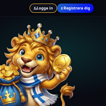
Logga in
Registrera dig