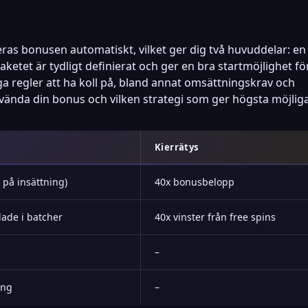
veras bonusen automatiskt, vilket ger dig två huvuddelar: en
aketet är tydligt definierat och ger en bra startmöjlighet fö
ga regler att ha koll på, bland annat omsättningskrav och
använda din bonus och vilken strategi som ger högsta möjlig
Kierrätys
på insättning)
40x bonusbelopp
lade i batcher
40x vinster från free spins
–
ing
–