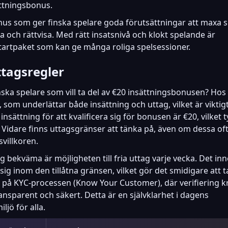
ättningsbonus.
nus som ger finska spelare goda förutsättningar att maxa si
 och rättvisa. Med rätt insatsnivå och klokt spelande är
startpaket som kan ge många roliga spelsessioner.
ttagsregler
nska spelare som vill ta del av €20 insättningsbonusen? Hos
 som underlättar både insättning och uttag, vilket är viktigt
insättning för att kvalificera sig för bonusen är €20, vilket t
. Vidare finns uttagsgränser att tänka på, även om dessa of
villkoren.
ig bekväma är möjligheten till fria uttag varje vecka. Det in
sig inom den tillåtna gränsen, vilket gör det smidigare att t
l på KYC-processen (Know Your Customer), där verifiering k
ansparent och säkert. Detta är en självklarhet i dagens
ljö för alla.