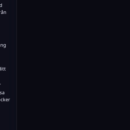
ad
rån
ing
itt
.
ssa
öcker