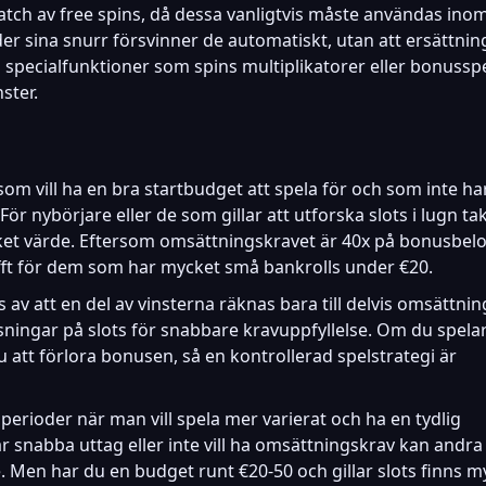
 batch av free spins, då dessa vanligtvis måste användas ino
der sina snurr försvinner de automatiskt, utan att ersättnin
a specialfunktioner som spins multiplikatorer eller bonusspe
ster.
om vill ha en bra startbudget att spela för och som inte ha
r nybörjare eller de som gillar att utforska slots i lugn ta
ket värde. Eftersom omsättningskravet är 40x på bonusbel
ufft för dem som har mycket små bankrolls under €20.
s av att en del av vinsterna räknas bara till delvis omsättnin
atsningar på slots för snabbare kravuppfyllelse. Om du spela
 att förlora bonusen, så en kontrollerad spelstrategi är
 perioder när man vill spela mer varierat och ha en tydlig
ar snabba uttag eller inte vill ha omsättningskrav kan andra
. Men har du en budget runt €20-50 och gillar slots finns m