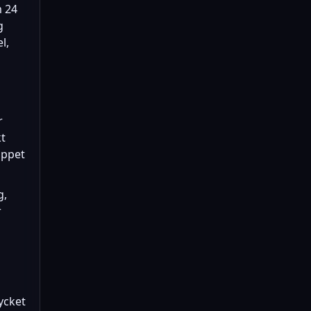
m 24
g
l,
r
kt
oppet
g,
r
ycket