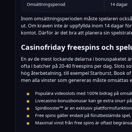
Omsättningsperiod
14 dagar
Inom omsättningsperioden måste spelaren också
ut. Om kraven inte är uppfyllda inom 14 dagar fö
kontot. Därför är det bra att planera sin spelstrate
Casinofriday freespins och spe
En av de mest lockande delarna i bonuspaketet är d
ofta i batcher på 20-40 freespins per dag. Slots 
hög återbetalning, till exempel Starburst, Book of D
men alla vinster som genereras måste omsättas e
Populära videoslots med 100% bidrag på omsät
Livecasino-bonusbonusar kan ge extra snurr på 
SpinBooster™ är en exklusiv plattformsfunktion
Free spins gäller endast på förutbestämda spel, 
Maximal vinst från free spins är oftast begränsa