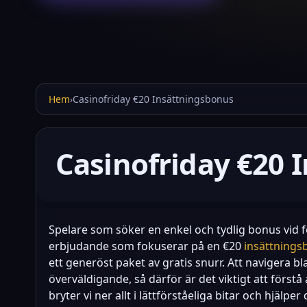
Hem
Casinofriday €20 Insättningsbonus
›
Casinofriday €20 
Spelare som söker en enkel och tydlig bonus vid 
erbjudande som fokuserar på en €20
insättnings
ett generöst paket av gratis snurr. Att navigera 
överväldigande, så därför är det viktigt att förstå
bryter vi ner allt i lättförståeliga bitar och hjälpe