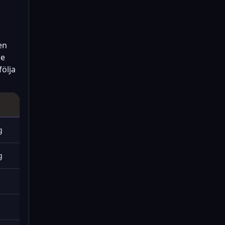
en
de
ölja
g
g