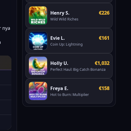
Henry S.
€226
Wild Wild Riches
r nya
Evie L.
€161
a
Coin Up: Lightning
Holly U.
€1,032
Perfect Haul: Big Catch Bonanza
Freya E.
€158
Hot to Burn: Multiplier