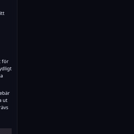
tt
 för
ydligt
ta
nebär
a ut
rävs