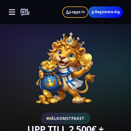
Logga in
Registrera dig
Meny
Spel
Logga in
Betalningsmetoder
App
Uttag
Bonusar
VÄLKOMSTPAKET
UPP TILL 2,500€ +