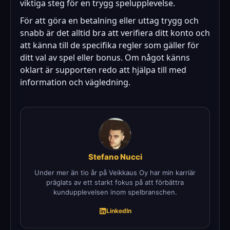
viktiga steg för en trygg spelupplevelse.
För att göra en betalning eller uttag trygg och
snabb är det alltid bra att verifiera ditt konto och
att känna till de specifika regler som gäller för
ditt val av spel eller bonus. Om något känns
oklart är supporten redo att hjälpa till med
information och vägledning.
Stefano Nucci
Under mer än tio år på Veikkaus Oy har min karriär
präglats av ett starkt fokus på att förbättra
kundupplevelsen inom spelbranschen.
LinkedIn