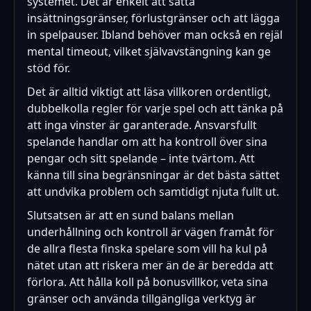
systemet. Det är enkelt att sätta
insättningsgränser, förlustgränser och att lägga
in spelpauser. Ibland behöver man också en rejäl
mental timeout, vilket självavstängning kan ge
stöd för.
Det är alltid viktigt att läsa villkoren ordentligt,
dubbelkolla regler för varje spel och att tänka på
att inga vinster är garanterade. Ansvarsfullt
spelande handlar om att ha kontroll över sina
pengar och sitt spelande – inte tvärtom. Att
känna till sina begränsningar är det bästa sättet
att undvika problem och samtidigt njuta fullt ut.
Slutsatsen är att en sund balans mellan
underhållning och kontroll är vägen framåt för
de allra flesta finska spelare som vill ha kul på
nätet utan att riskera mer än de är beredda att
förlora. Att hålla koll på bonusvillkor, veta sina
gränser och använda tillgängliga verktyg är