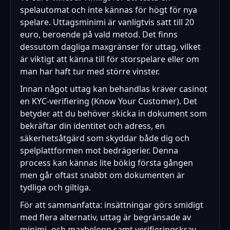
spelautomat och inte kännas för högt för nya
spelare. Uttagsminimi är vanligtvis satt till 20
euro, beroende på vald metod. Det finns
dessutom dagliga maxgränser för uttag, vilket
är viktigt att känna till för storspelare eller om
man har haft tur med större vinster.
Innan något uttag kan behandlas kräver casinot
en KYC-verifiering (Know Your Customer). Det
betyder att du behöver skicka in dokument som
bekräftar din identitet och adress, en
säkerhetsåtgärd som skyddar både dig och
spelplattformen mot bedrägerier. Denna
process kan kännas lite bökig första gången
men går oftast snabbt om dokumenten är
tydliga och giltiga.
För att sammanfatta: insättningar görs smidigt
med flera alternativ, uttag är begränsade av
minimi- och maxbelopp samt verifieringskrav,