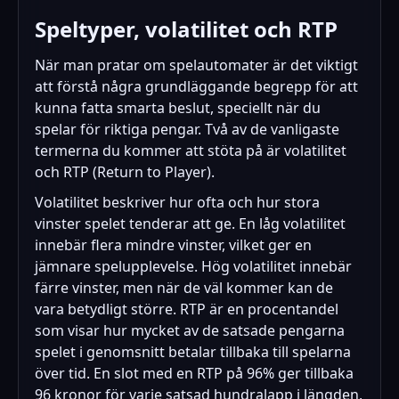
Speltyper, volatilitet och RTP
När man pratar om spelautomater är det viktigt
att förstå några grundläggande begrepp för att
kunna fatta smarta beslut, speciellt när du
spelar för riktiga pengar. Två av de vanligaste
termerna du kommer att stöta på är volatilitet
och RTP (Return to Player).
Volatilitet beskriver hur ofta och hur stora
vinster spelet tenderar att ge. En låg volatilitet
innebär flera mindre vinster, vilket ger en
jämnare spelupplevelse. Hög volatilitet innebär
färre vinster, men när de väl kommer kan de
vara betydligt större. RTP är en procentandel
som visar hur mycket av de satsade pengarna
spelet i genomsnitt betalar tillbaka till spelarna
över tid. En slot med en RTP på 96% ger tillbaka
96 kronor för varje satsad hundralapp i längden,