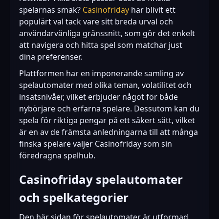
spelarnas smak?
Casinofriday
har blivit ett
populärt val tack vare sitt breda urval och
användarvänliga gränssnitt, som gör det enkelt
att navigera och hitta spel som matchar just
dina preferenser.
Plattformen har en imponerande samling av
spelautomater med olika teman, volatilitet och
insatsnivåer, vilket erbjuder något för både
nybörjare och erfarna spelare. Dessutom kan du
spela för riktiga pengar på ett säkert sätt, vilket
är en av de främsta anledningarna till att många
finska spelare väljer Casinofriday som sin
föredragna spelhub.
Casinofriday spelautomater
och spelkategorier
Den här sidan för spelautomater är utformad