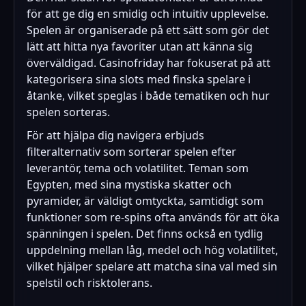
för att ge dig en smidig och intuitiv upplevelse.
Spelen är organiserade på ett sätt som gör det
lätt att hitta nya favoriter utan att känna sig
överväldigad. Casinofriday har fokuserat på att
kategorisera sina slots med finska spelare i
åtanke, vilket speglas i både tematiken och hur
spelen sorteras.
För att hjälpa dig navigera erbjuds
filteralternativ som sorterar spelen efter
leverantör, tema och volatilitet. Teman som
Egypten, med sina mystiska skatter och
pyramider, är väldigt omtyckta, samtidigt som
funktioner som re-spins ofta används för att öka
spänningen i spelen. Det finns också en tydlig
uppdelning mellan låg, medel och hög volatilitet,
vilket hjälper spelare att matcha sina val med sin
spelstil och risktolerans.