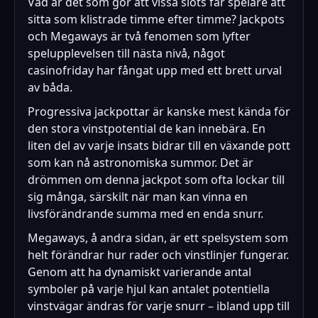
Vad är det som gör att vissa slots får spelare att
sitta som klistrade timme efter timme? Jackpots
och Megaways är två fenomen som lyfter
spelupplevelsen till nästa nivå, något
casinofriday har fångat upp med ett brett urval
av båda.
Progressiva jackpottar är kanske mest kända för
den stora vinstpotential de kan innebära. En
liten del av varje insats bidrar till en växande pott
som kan nå astronomiska summor. Det är
drömmen om denna jackpot som ofta lockar till
sig många, särskilt när man kan vinna en
livsförändrande summa med en enda snurr.
Megaways, å andra sidan, är ett spelsystem som
helt förändrar hur rader och vinstlinjer fungerar.
Genom att ha dynamiskt varierande antal
symboler på varje hjul kan antalet potentiella
vinstvägar ändras för varje snurr – ibland upp till