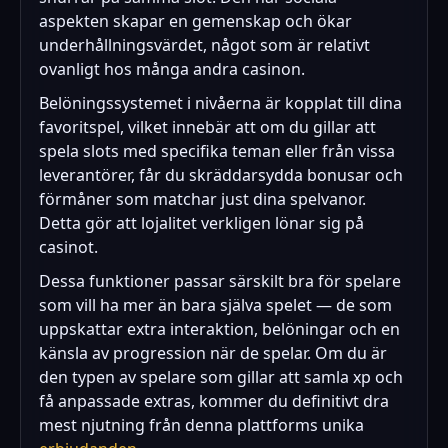
aspekten skapar en gemenskap och ökar
underhållningsvärdet, något som är relativt
ovanligt hos många andra casinon.
Belöningssystemet i nivåerna är kopplat till dina
favoritspel, vilket innebär att om du gillar att
spela slots med specifika teman eller från vissa
leverantörer, får du skräddarsydda bonusar och
förmåner som matchar just dina spelvanor.
Detta gör att lojalitet verkligen lönar sig på
casinot.
Dessa funktioner passar särskilt bra för spelare
som vill ha mer än bara själva spelet — de som
uppskattar extra interaktion, belöningar och en
känsla av progression när de spelar. Om du är
den typen av spelare som gillar att samla xp och
få anpassade extras, kommer du definitivt dra
mest njutning från denna plattforms unika