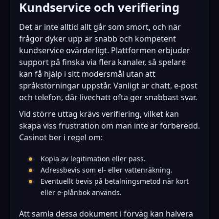
Kundservice och verifiering
Det är inte alltid allt går som smort, och när
frågor dyker upp är snabb och kompetent
kundservice ovärderligt. Plattformen erbjuder
support på finska via flera kanaler, så spelare
kan få hjälp i sitt modersmål utan att
språkstörningar uppstår. Vanligt är chatt, e-post
och telefon, där livechatt ofta ger snabbast svar.
Vid större uttag krävs verifiering, vilket kan
skapa viss frustration om man inte är förberedd.
Casinot ber i regel om:
Kopia av legitimation eller pass.
Adressbevis som el- eller vattenräkning.
Eventuellt bevis på betalningsmetod när kort
eller e-plånbok används.
Att samla dessa dokument i förväg kan halvera