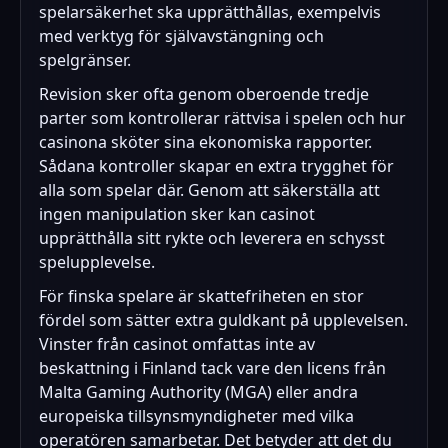
spelarsäkerhet ska upprätthållas, exempelvis
med verktyg för självavstängning och
spelgränser.
Revision sker ofta genom oberoende tredje
parter som kontrollerar rättvisa i spelen och hur
casinona sköter sina ekonomiska rapporter.
Sådana kontroller skapar en extra trygghet för
alla som spelar där. Genom att säkerställa att
ingen manipulation sker kan casinot
upprätthålla sitt rykte och leverera en schysst
spelupplevelse.
För finska spelare är skattefriheten en stor
fördel som sätter extra guldkant på upplevelsen.
Vinster från casinot omfattas inte av
beskattning i Finland tack vare den licens från
Malta Gaming Authority (MGA) eller andra
europeiska tillsynsmyndigheter med vilka
operatören samarbetar. Det betyder att det du