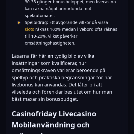
30-35 gånger bonusbeloppet, men livecasino
kan räkna något annorlunda mot
spelautomater.
Spelbidrag: Ett avgörande villkor då vissa
slots
räknas 100% medan livebord ofta räknas
till 10-20%, vilket påverkar
omsättningshastigheten.
Läsarna får här en tydlig bild av vilka
insättningar som kvalificerar, hur
omsättningskraven varierar beroende på
speltyp och praktiska begränsningar för när
livebonus kan användas. Det låter bli att
vilseleda och förenklar beslutet om hur man
bäst maxar sin bonusbudget.
Casinofriday Livecasino
Mobilanvändning och