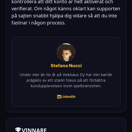
kontrollera att ditt konto är helt aktiverat och
verifierat. Om något känns oklart kan supporten
på sajten snabbt hjälpa dig vidare så att du inte
fastnar i någon process.
Stefano Nucci
Under mer än tio år på Veikkaus Oy har min karriär
präglats av ett starkt fokus på att förbättra
kundupplevelsen inom spelbranschen.
LinkedIn
VINNARE