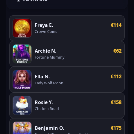
Freya E.
€114
Crown Coins
Archie N.
€62
Fortune Mummy
Ella N.
€112
Lady Wolf Moon
Rosie Y.
€158
Chicken Road
Benjamin O.
€175