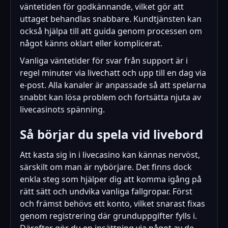
väntetiden för godkännande, vilket gör att
uttaget behandlas snabbare. Kundtjänsten kan
också hjälpa till att guida genom processen om
något känns oklart eller komplicerat.
Vanliga väntetider för svar från support är i
regel minuter via livechatt och upp till en dag via
e-post. Alla kanaler är anpassade så att spelarna
snabbt kan lösa problem och fortsätta njuta av
livecasinots spänning.
Så börjar du spela vid livebord
Att kasta sig in i livecasino kan kännas nervöst,
särskilt om man är nybörjare. Det finns dock
enkla steg som hjälper dig att komma igång på
rätt sätt och undvika vanliga fallgropar. Först
och främst behövs ett konto, vilket snarast fixas
genom registrering där grunduppgifter fylls i.
Därefter gör du en insättning via något av de