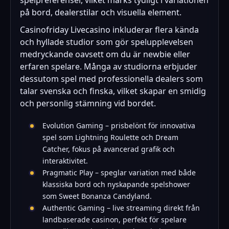
på bord, dealerstilar och visuella element.
Casinofriday Livecasino inkluderar flera kända
och hyllade studior som gör spelupplevelsen
medryckande oavsett om du är newbie eller
erfaren spelare. Många av studiorna erbjuder
dessutom spel med professionella dealers som
talar svenska och finska, vilket skapar en smidig
och personlig stämning vid bordet.
Evolution Gaming – prisbelönt för innovativa
spel som Lightning Roulette och Dream
Catcher, fokus på avancerad grafik och
interaktivitet.
Pragmatic Play – speglar variation med både
klassiska bord och nyskapande spelshower
som Sweet Bonanza Candyland.
Authentic Gaming – live streaming direkt från
landbaserade casinon, perfekt för spelare