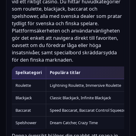
vid ett riktigt casino. Du hittar huvudkategorier
som roulette, blackjack, baccarat och
spelshower, alla med svenska dealer som pratar
tydligt för svenska och finska spelare.
Plattformsäkerheten och användarvänligheten
gör det enkelt att navigera direkt till favoriten,
oavsett om du föredrar låga eller höga
insatsnivåer, samt specialbord skräddarsydda
för den finska marknaden.
Spelkategori
Populära titlar
S
Roulette
Lightning Roulette, Immersive Roulette
H
Blackjack
Classic Blackjack, Infinite Blackjack
L
Baccarat
Speed Baccarat, Baccarat Control Squeeze
L
Spelshower
Dream Catcher, Crazy Time
H
Denna översikt hjälper dig snabbt att spana in