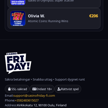
Gates of Olympus: Super Scatter
Olivia W.
€206
Atomic Coins: Running Wins
Säkra betalningar • Snabba uttag • Support dygnet runt
Suomi
SSL-säkrad
Endast 18+
Rättvist spel
Svenska
Email:
support@casinofriday-fi.com
Phone:
+3582483615027
English
Address:
Kirkkokatu 12, 90100 Oulu, Finland