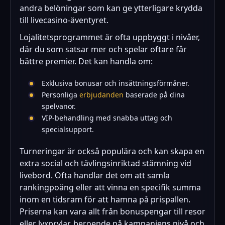
andra belöningar som kan ge ytterligare krydda
till livecasino-äventyret.
Lojalitetsprogrammet är ofta uppbyggt i nivåer,
där du som satsar mer och spelar oftare får
bättre premier. Det kan handla om:
Exklusiva bonusar och insättningsförmåner.
Personliga
erbjudanden
baserade på dina
spelvanor.
VIP-behandling med snabba uttag och
specialsupport.
Turneringar är också populära och kan skapa en
extra social och tävlingsinriktad stämning vid
livebord. Ofta handlar det om att samla
rankingpoäng eller att vinna en specifik summa
inom en tidsram för att hamna på prispallen.
Priserna kan vara allt från bonuspengar till resor
eller lyxprylar, beroende på kampanjens nivå och