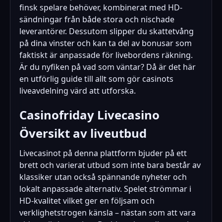
finsk spelare behöver, kombinerat med HD-
sändningar från både stora och nischade
leverantörer. Dessutom slipper du skattetvång
på dina vinster och kan ta del av bonusar som
faktiskt är anpassade för livebordens räkning.
Är du nyfiken på vad som väntar? Då är det här
en utförlig guide till allt som gör casinots
liveavdelning värd att utforska.
Casinofriday Livecasino
Översikt av liveutbud
Livecasinot på denna plattform bjuder på ett
brett och varierat utbud som inte bara består av
klassiker utan också spännande nyheter och
lokalt anpassade alternativ. Spelet strömmar i
HD-kvalitet vilket ger en följsam och
verklighetstrogen känsla – nästan som att vara