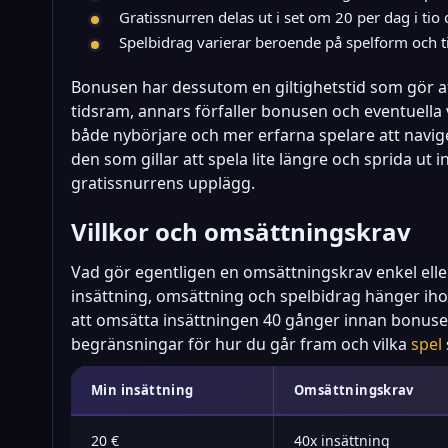
Gratissnurren delas ut i set om 20 per dag i tio 
Spelbidrag varierar beroende på spelform och tit
Bonusen har dessutom en giltighetstid som gör a
tidsram, annars förfaller bonusen och eventuella 
både nybörjare och mer erfarna spelare att navige
den som gillar att spela lite längre och sprida ut 
gratissnurrens upplägg.
Villkor och omsättningskrav
Vad gör egentligen en omsättningskrav enkel eller 
insättning, omsättning och spelbidrag hänger ihop
att omsätta insättningen 40 gånger innan bonusen
begränsningar för hur du går fram och vilka
spel
Min insättning
Omsättningskrav
20 €
40x insättning