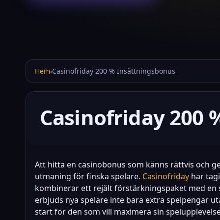
Hem
Casinofriday 200 % Insättningsbonus
›
Casinofriday 200 
Att hitta en casinobonus som känns rättvis och g
utmaning för finska spelare.
Casinofriday
har tagi
kombinerar ett rejält förstärkningspaket med e
erbjuds nya spelare inte bara extra spelpengar ut
start för den som vill maximera sin speluppleve