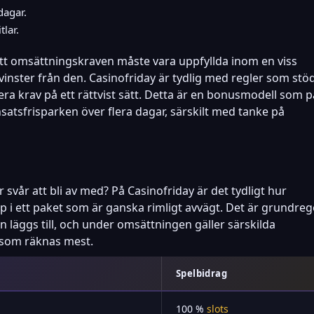
dagar.
lar.
tt omsättningskraven måste vara uppfyllda inom en viss
vinster från den. Casinofriday är tydlig med regler som stö
ra krav på ett rättvist sätt. Detta är en bonusmodell som 
insatsfrisparken över flera dagar, särskilt med tanke på
svår att bli av med? På Casinofriday är det tydligt hur
 i ett paket som är ganska rimligt avvägt. Det är grundreg
 läggs till, och under omsättningen gäller särskilda
som räknas mest.
Spelbidrag
100 %
slots