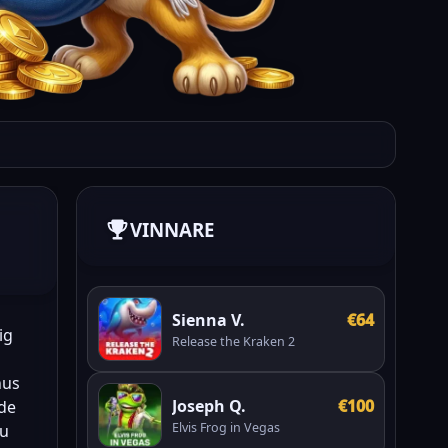
VINNARE
Sienna V.
€64
ig
Release the Kraken 2
nus
Joseph Q.
€100
nde
Elvis Frog in Vegas
du