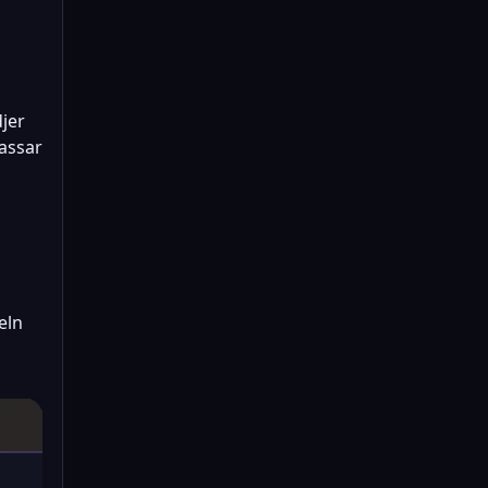
djer
passar
eln