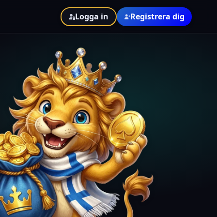
Logga in
Registrera dig