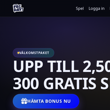
Spel
Logga in
VÄLKOMSTPAKET
UPP TILL 2,5
300 GRATIS 
HÄMTA BONUS NU