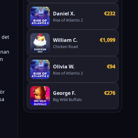
Daniel X.
€232
Rise of Atlantis 2
r det
William C.
€1,099
Chicken Road
nnan
om
Olivia W.
€94
Rise of Atlantis 2
för
George F.
€276
sa
Big Wild Buffalo