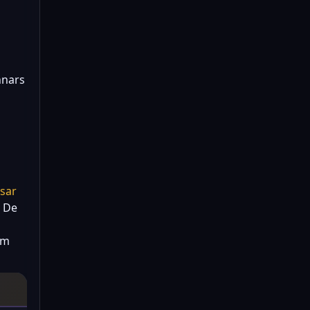
nnars
sar
. De
om