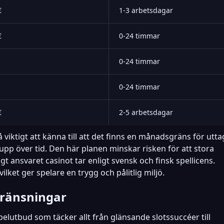
€
1-3 arbetsdagar
€
0-24 timmar
0-24 timmar
0-24 timmar
€
2-5 arbetsdagar
 viktigt att känna till att det finns en månadsgräns för utta
 upp över tid. Den här planen minskar risken för att stora
t ansvaret casinot tar enligt svensk och finsk spellicens.
ilket ger spelare en trygg och pålitlig miljö.
gränsningar
pelutbud som täcker allt från glänsande slotssuccéer till