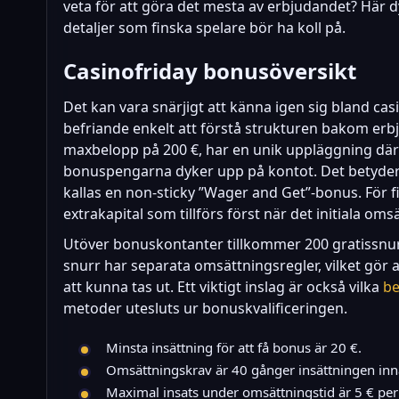
veta för att göra det mesta av erbjudandet? Här dy
detaljer som finska spelare bör ha koll på.
Casinofriday bonusöversikt
Det kan vara snärjigt att känna igen sig bland cas
befriande enkelt att förstå strukturen bakom erb
maxbelopp på 200 €, har en unik uppläggning där
bonuspengarna dyker upp på kontot. Det betyder
kallas en non-sticky ”Wager and Get”-bonus. För f
extrakapital som tillförs först när det initiala oms
Utöver bonuskontanter tillkommer 200 gratissnurr
snurr har separata omsättningsregler, vilket gör 
att kunna tas ut. Ett viktigt inslag är också vilka
be
metoder utesluts ur bonuskvalificeringen.
Minsta insättning för att få bonus är 20 €.
Omsättningskrav är 40 gånger insättningen in
Maximal insats under omsättningstid är 5 € per 